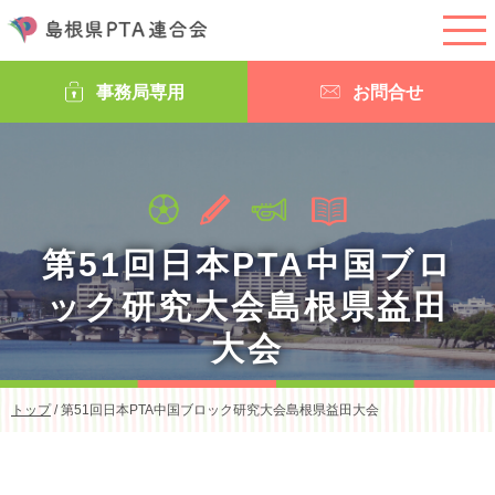
このページの本文へ
事務局専用
お問合せ
第51回日本PTA中国ブロ
ック研究大会島根県益田
大会
現
トップ
/
第51回日本PTA中国ブロック研究大会島根県益田大会
在
の
位