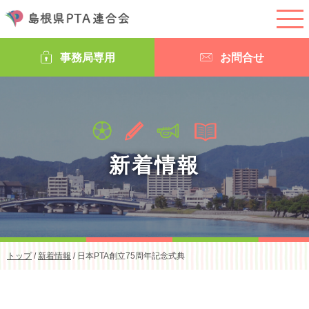
このページの本文へ
事務局専用
お問合せ
新着情報
現
トップ
/
新着情報
/
日本PTA創立75周年記念式典
在
の
位