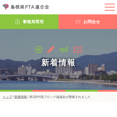
このページの本文へ
事務局専用
お問合せ
新着情報
現
トップ
/
新着情報
/
第2回中国ブロック協議会が開催されました
在
の
位